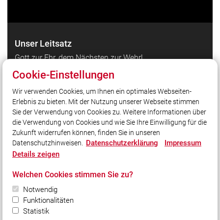
Unser Leitsatz
Gott zur Ehr, dem Nächsten zur Wehr!
Cookie-Einstellungen
Quicklinks
Wir verwenden Cookies, um Ihnen ein optimales Webseiten-
Erlebnis zu bieten. Mit der Nutzung unserer Webseite stimmen
Markt Oberschwarzach
Sie der Verwendung von Cookies zu. Weitere Informationen über
Kreisfeuerwehrverband Schweinfurt
die Verwendung von Cookies und wie Sie Ihre Einwilligung für die
Zukunft widerrufen können, finden Sie in unseren
Datenschutzerklärung
Impressum
Datenschutzhinweisen.
Social Media
Details zeigen
Auch unterwegs immer auf dem Laufenden bleiben?
Welchen Cookies stimmen Sie zu?
Bleiben Sie mit uns in Kontakt und vernetzen Sie sich
mit uns!
Notwendig
Funktionalitäten
Statistik