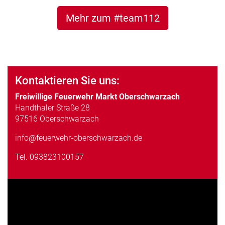
Mehr zum #team112
Kontaktieren Sie uns:
Freiwillige Feuerwehr Markt Oberschwarzach
Handthaler Straße 28
97516 Oberschwarzach
info@feuerwehr-oberschwarzach.de
Tel.
093823100157