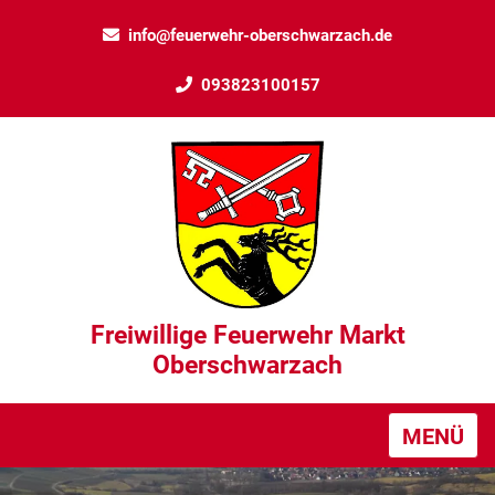
info@feuerwehr-oberschwarzach.de
093823100157
Freiwillige Feuerwehr Markt
Oberschwarzach
MENÜ